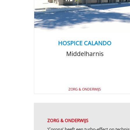
HOSPICE CALANDO
Middelharnis
ZORG & ONDERWIJS
ZORG & ONDERWIJS
‘Corona’ heeft een turbo-effect op techn