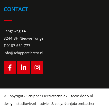
CONTACT
Langeweg 14
3244 BH Nieuwe Tonge
T
0187 651 777
info@schipperelectro.nl
dodo.nl
© Copyright - Schipper Electrotechniek
|
tech:
|
studioviv.nl
#anjobrombacher
design:
|
advies & copy: