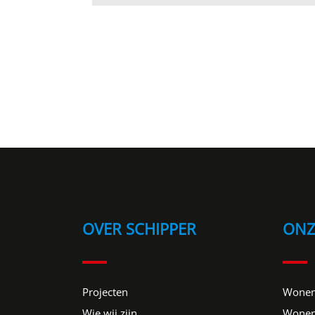
OVER SCHIPPER
ONZ
Projecten
Wonen
Wie wij zijn
Wonen