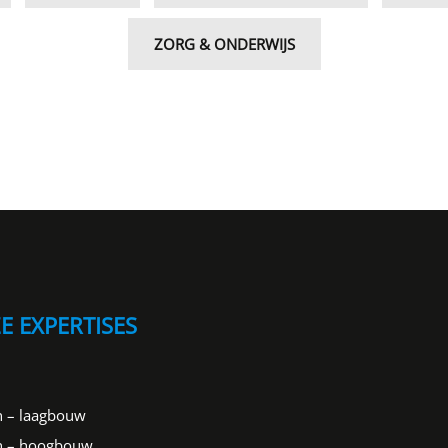
ZORG & ONDERWIJS
E EXPERTISES
 – laagbouw
 – hoogbouw