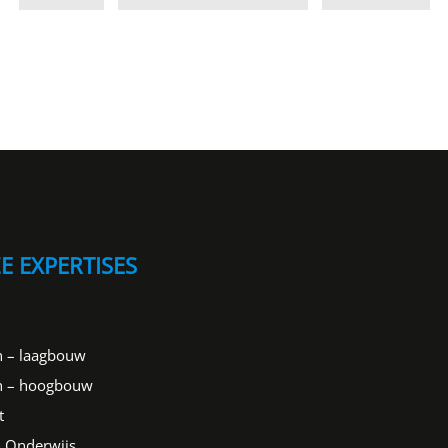
E EXPERTISES
 – laagbouw
 – hoogbouw
t
 Onderwijs