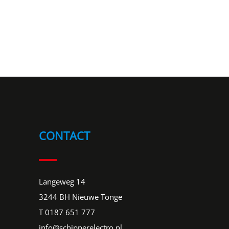
CONTACT
Langeweg 14
3244 BH Nieuwe Tonge
T
0187 651 777
info@schipperelectro.nl